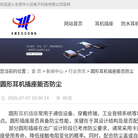
欢迎进入东莞市小迈电子科技有限公司官网
网站首页
耳机插座
防水耳
您当前的位置 ：
首 页
>
新闻中心
>
行业资讯
> 圆形耳机插座能否防尘
圆形耳机插座能否防尘
2025-07-07 10:00:14
85次
圆形
耳机插座
常用于通信设备、穿戴终端、工业音频系统等
点。圆形插座是否具备防尘性能，关键在于其设计结构及是否配
部分圆形插座在出厂设计阶段已考虑防尘要求，通常采用卡
座使用寿命，降低接触电阻变化的概率。同时，配合防尘盖或自