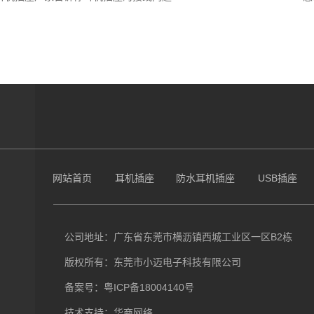
网站首页
耳机插座
防水耳机插座
USB插座
公司地址：广东省东莞市横沥镇西城工业区一区B2栋
版权所有：东莞市小迈电子科技有限公司
备案号：
粤ICP备18004140号
技术支持：
华商网络