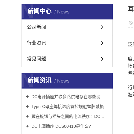
N
耳
新闻中心
News
公司新闻
行业资讯
泛
常见问题
度
场
N
包
新闻资讯
News
行
准
DC电源插座并联多路供电存在哪些设计隐患
Type-C母座焊接温度管控规避塑胶融损技巧
藏在旋钮与插头之间的电流秩序：DC电源插座 DCS00450 的微观*
DC电源插座 DCS00410是什么?