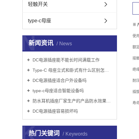
轻触开关
type-c母座
※
N
使用
新闻资讯
News
额定
接触
DC电源插座能不能长时间满载工作
绝缘
Type-C 母座立式和卧式有什么区别怎么选
DC电源插座适合户外设备吗
耐压:
type-c母座适合智能设备吗
插拔
防水耳机插座厂家生产的产品防水效果达标吗
寿命
DC电源插座容易损坏吗
K
热门关键词
Keywords