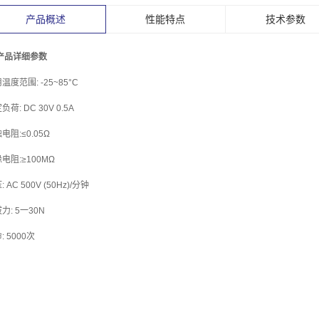
产品概述
性能特点
技术参数
 产品详细参数
温度范围: -25~85°C
负荷: DC 30V 0.5A
电阻:≤0.05Ω
电阻:≥100MΩ
 AC 500V (50Hz)/分钟
力: 5一30N
: 5000次