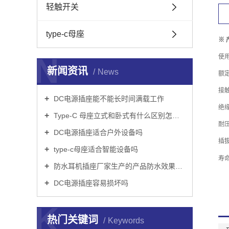
轻触开关
type-c母座
※
N
使用
新闻资讯
News
额定
接触
DC电源插座能不能长时间满载工作
绝缘
Type-C 母座立式和卧式有什么区别怎么选
耐压:
DC电源插座适合户外设备吗
插拔
type-c母座适合智能设备吗
寿命
防水耳机插座厂家生产的产品防水效果达标吗
DC电源插座容易损坏吗
K
热门关键词
Keywords