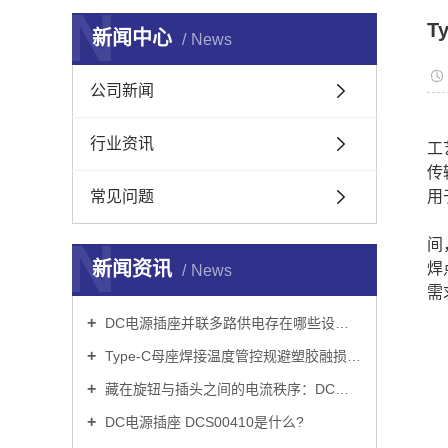
N
T
新闻中心
News
公司新闻
行业资讯
工
传
常见问题
用
N
间
新闻资讯
焊
News
需
DC电源插座并联多路供电存在哪些设计隐患
Type-C母座焊接温度管控规避塑胶融损技巧
藏在旋钮与插头之间的电流秩序：DC电源插座 DCS00450 的微观*
DC电源插座 DCS00410是什么?