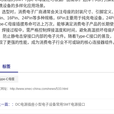
携设备的多样化应用场景。
选型时，消费电子厂商通常会关注母座的封装尺寸、引脚定义、插
Pin、16Pin、24Pin等多种规格，6Pin主要用于纯充电设备，
ype-C母座插拔寿命可达上万次，能够满足消费电子产品的长期
焊接过程中，需严格控制焊接温度和时间，避免高温损坏母座
，防止静电击穿接口内部的电子元件。随着Type-C接口的普及，S
现了更强的性能，成为消费电子行业不可或缺的核心连接器组件
标签
Type-C母座
文网址：
http://www.xmec-china.com/news/533.html
上一篇：
DC电源插座小型电子设备常用SMT电源接口